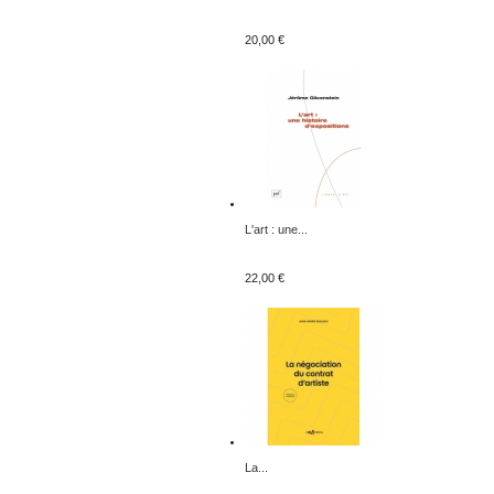
20,00 €
L'art : une...
22,00 €
La...