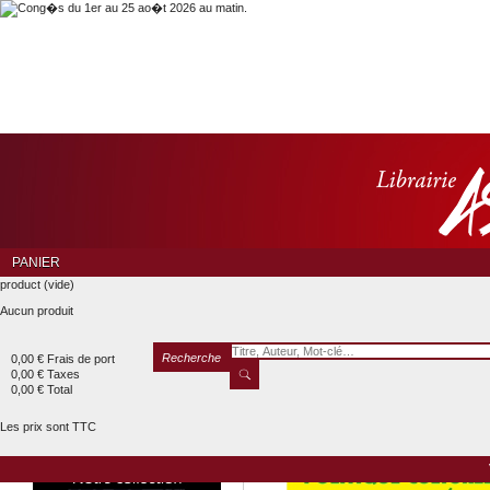
PANIER
product
(vide)
Aucun produit
Recherche
0,00 €
Frais de port
0,00 €
Taxes
0,00 €
Total
Les prix sont TTC