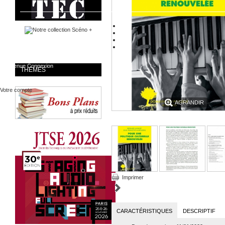
Bienvenue
Connexion
THÈMES
Votre compte
AGRANDIR
Imprimer
CARACTÉRISTIQUES
DESCRIPTIF