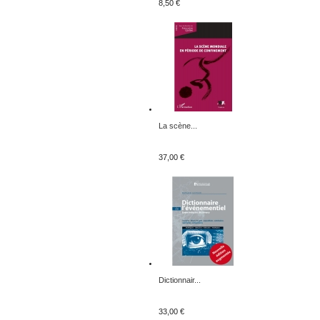
8,50 €
La scène...
37,00 €
Dictionnair...
33,00 €