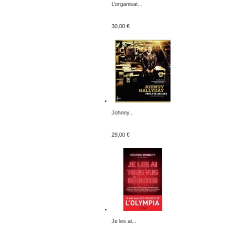
L’organisat...
30,00 €
Johnny...
29,00 €
Je les ai...