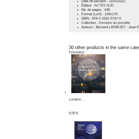
Date de parution
: 11/01/2022
Éditeur
:
ACTES SUD
Nb. de pages
: 448
Format (LxH)
: 140x170
ISBN
: 978-2-3301-5747-0
Collection
:
Domaine du possible
Auteurs
: Bernard LATARJET - Jean
30 other products in the same cate
Précédent
Lumière...
9,00 €