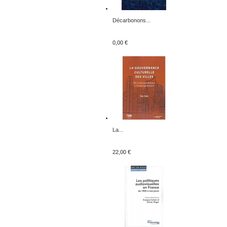
Décarbonons...
0,00 €
La...
22,00 €