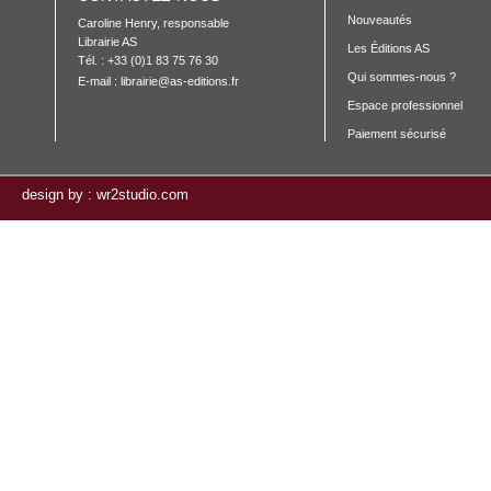
Nouveautés
Caroline Henry, responsable 

Librairie AS

Les Éditions AS
Tél. : +33 (0)1 83 75 76 30
Qui sommes-nous ?
E-mail :
librairie@as-editions.fr
Espace professionnel
Paiement sécurisé
design by : wr2studio.com