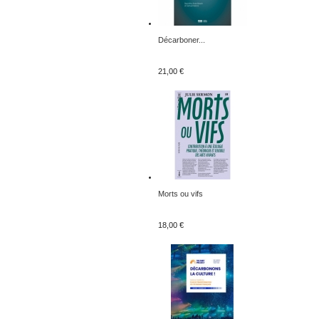
Décarboner...
21,00 €
Morts ou vifs
18,00 €