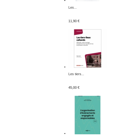
Les...
11,90 €
Les tiers...
45,00 €