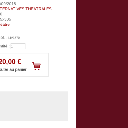
/09/2018
LTERNATIVES THÉÂTRALES
00
35x335
éâtre
éf. :
LIV1870
tité :
Votre panier :
vide
20,00 €