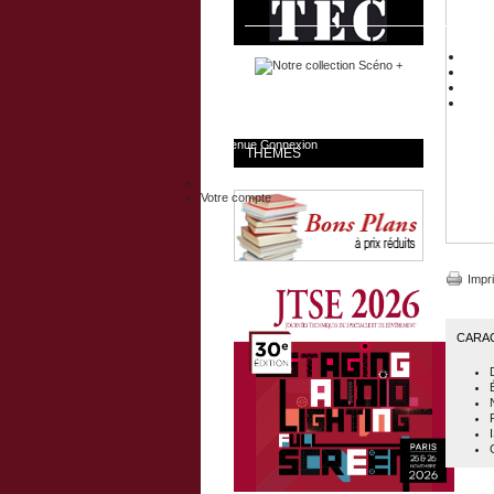
Bienvenue
Connexion
THÈMES
Votre compte
Impr
CARA