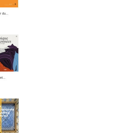
 du...
t...