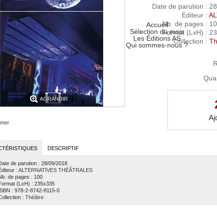
Date de parution
: 28
Éditeur
:
A
Nb. de pages
: 1
Accueil
Sélection du mois
Format (LxH)
: 2
Les Éditions AS
Collection
:
Th
Qui sommes-nous ?
R
Quan
AGRANDIR
imer
CTÉRISTIQUES
DESCRIPTIF
Date de parution
: 28/09/2018
Éditeur
:
ALTERNATIVES THÉÂTRALES
Nb. de pages
: 100
Format (LxH)
: 235x335
ISBN
: 978-2-8742-8115-0
Collection
:
Théâtre