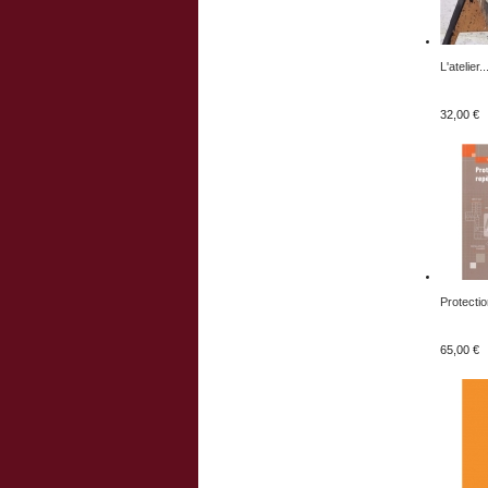
L'atelier..
32,00 €
Protectio
65,00 €