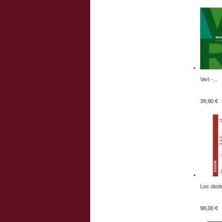
Vert -...
39,90 €
Les diode
98,00 €