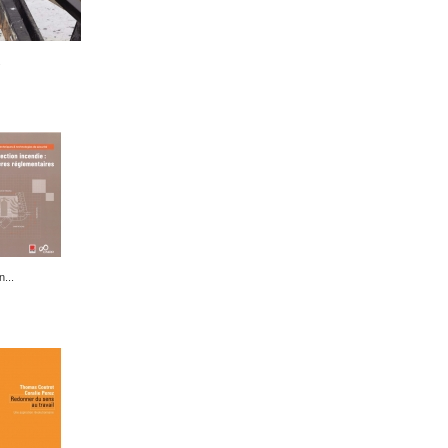
.
n...