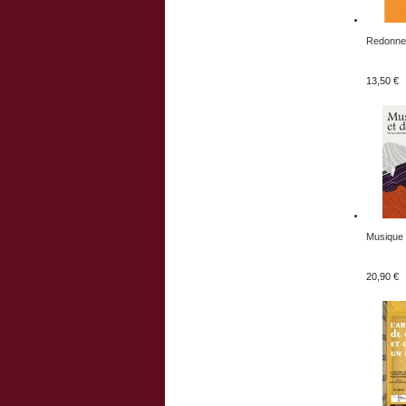
Redonner
13,50 €
Musique e
20,90 €