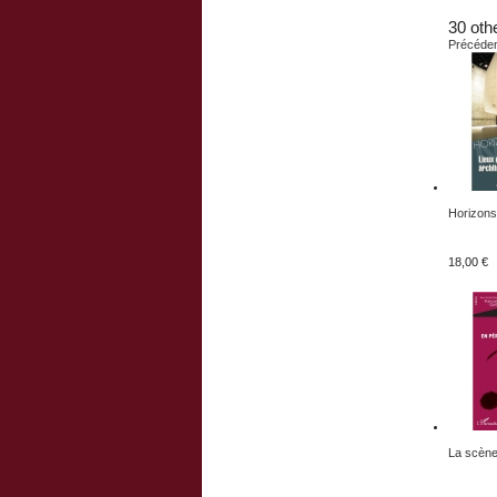
30 oth
Précéde
Horizons
18,00 €
La scène