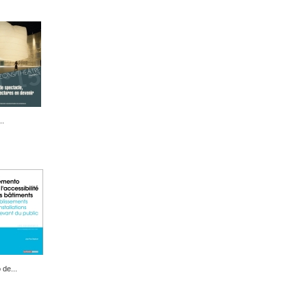
..
de...