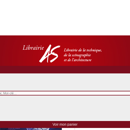
L'Ancre
Un théâtre royal en résona
Voir mon panier