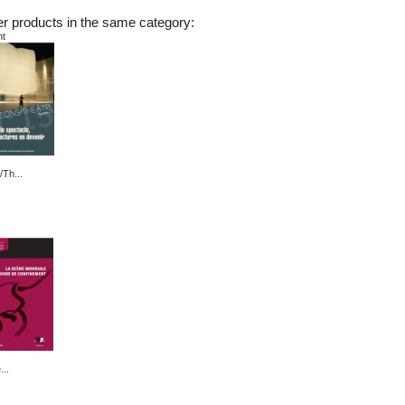
er products in the same category:
nt
/Th...
...