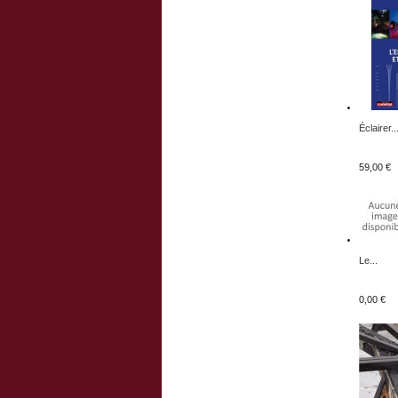
Éclairer..
59,00 €
Le...
0,00 €