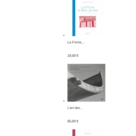
La Friche,...
19,00 €
L'art des...
65,00 €