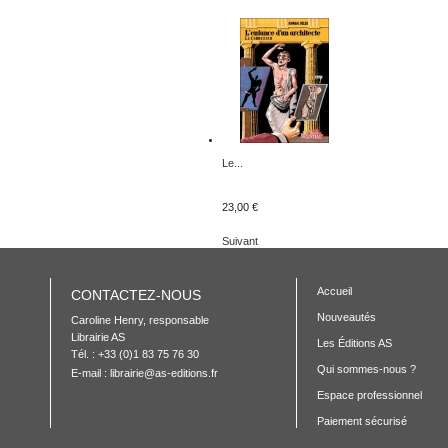
Le...
23,00 €
Suivant
Accueil
CONTACTEZ-NOUS
Nouveautés
Caroline Henry, responsable 

Librairie AS

Les Éditions AS
Tél. : +33 (0)1 83 75 76 30
Qui sommes-nous ?
E-mail :
librairie@as-editions.fr
Espace professionnel
Paiement sécurisé