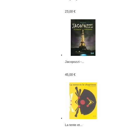
23,00 €
Jacopozzi -...
45,00 €
La tente et...