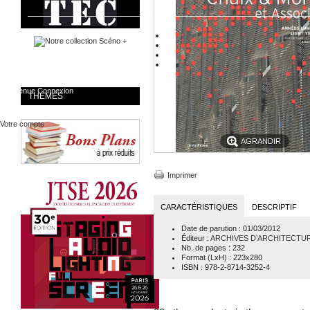
Bienvenue
Connexion
THÈMES
Votre compte
AGRANDIR
Imprimer
CARACTÉRISTIQUES
DESCRIPTIF
Date de parution
: 01/03/2012
Éditeur
:
ARCHIVES D’ARCHITECTU
Nb. de pages
: 232
Format (LxH)
: 223x280
ISBN
: 978-2-8714-3252-4