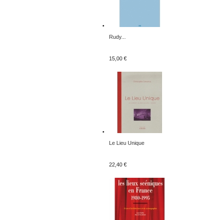
Rudy...
15,00 €
Le Lieu Unique
22,40 €