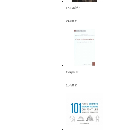
La Gaîté :...
24,00 €
Corps et...
15,50 €