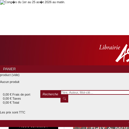
PANIER
product
(vide)
Aucun produit
Recherche
0,00 €
Frais de port
0,00 €
Taxes
0,00 €
Total
Les prix sont TTC