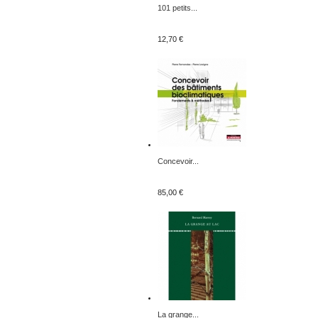
101 petits...
12,70 €
Concevoir...
85,00 €
La grange...