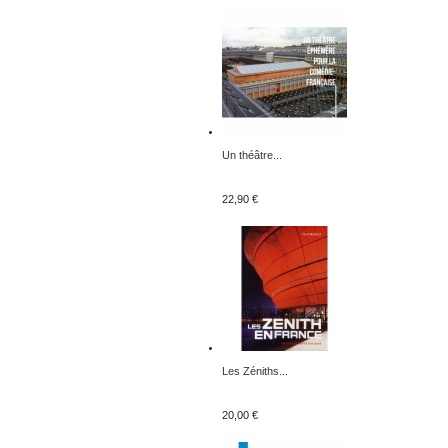
Un théâtre...
22,90 €
Les Zéniths...
20,00 €