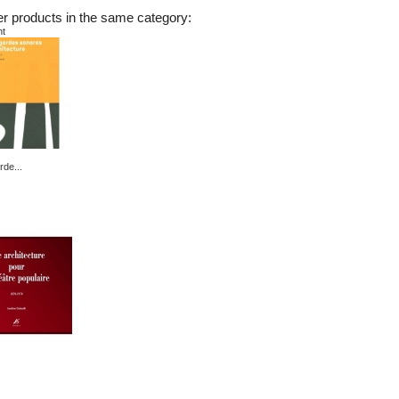
er products in the same category:
nt
rde...