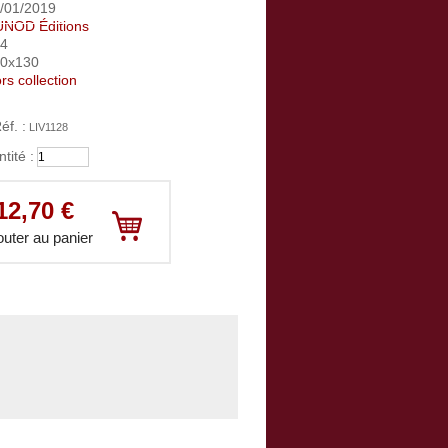
/01/2019
NOD Éditions
24
80x130
rs collection
éf. :
LIV1128
tité :
Votre panier :
vide
12,70 €