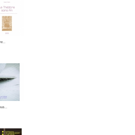
e...
us...