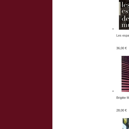
Les espa
36,00 €
Brigitte 
28,00 €