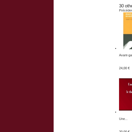
30 oth
Précéde
Avant-ga
24,00 €
Une...
20,00 €