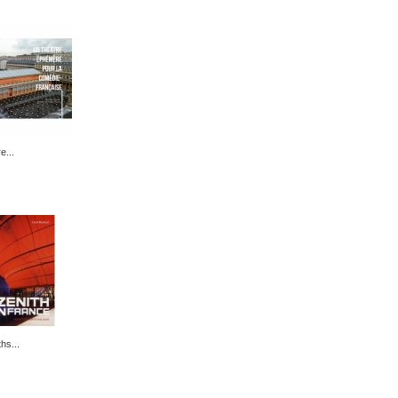
e...
hs...