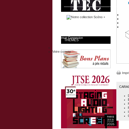
Bienvenue
Connexion
THÈMES
Votre compte
Impr
CARA