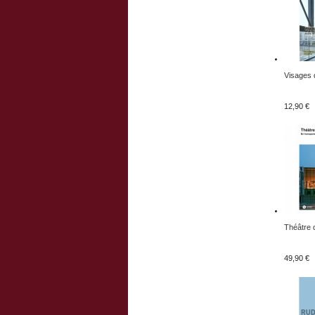
Visages d
12,90 €
Théâtre d
49,90 €