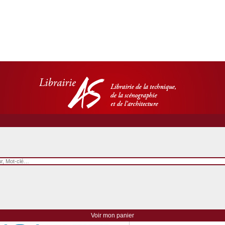
101 petits secrets d'
grands projets
Voir mon panier