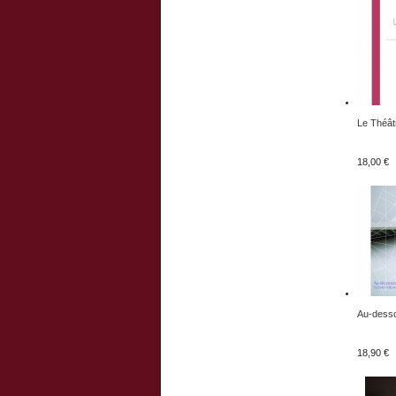
Le Théâtr
18,00 €
Au-desso
18,90 €