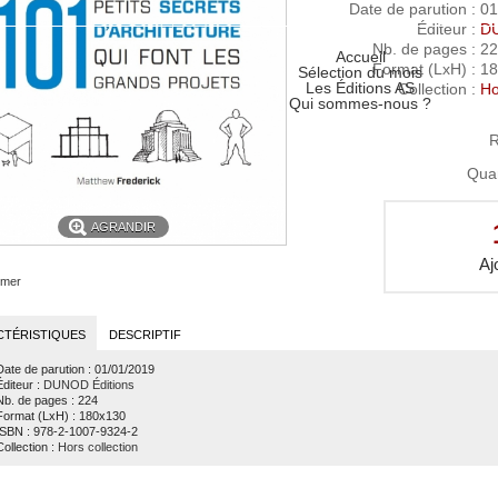
Date de parution
: 01
Éditeur
:
DU
Nb. de pages
: 2
Accueil
Format (LxH)
: 1
Sélection du mois
Les Éditions AS
Collection
:
Ho
Qui sommes-nous ?
R
Quan
AGRANDIR
imer
CTÉRISTIQUES
DESCRIPTIF
Date de parution
: 01/01/2019
Éditeur
:
DUNOD Éditions
Nb. de pages
: 224
Format (LxH)
: 180x130
ISBN
: 978-2-1007-9324-2
Collection
:
Hors collection