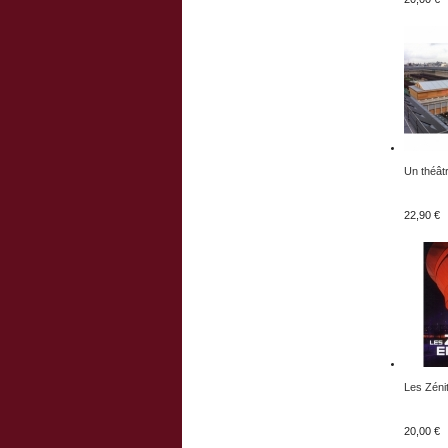
Un théâtr
22,90 €
Les Zénit
20,00 €