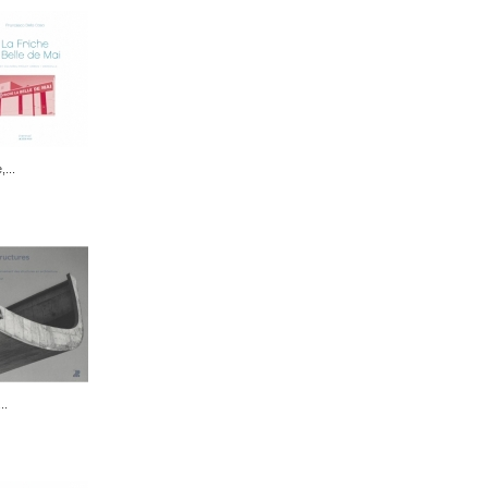
,...
..