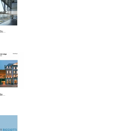
u...
e...