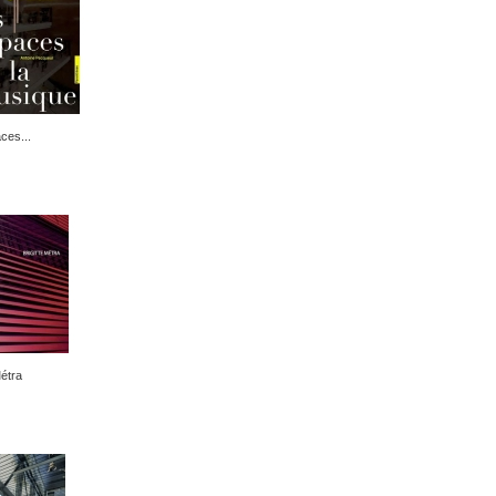
ces...
Métra