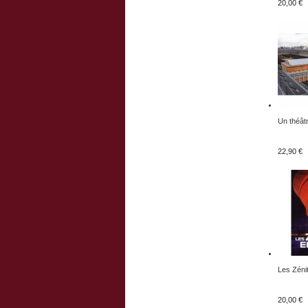
20,00 €
Un théâtr
22,90 €
Les Zénit
20,00 €