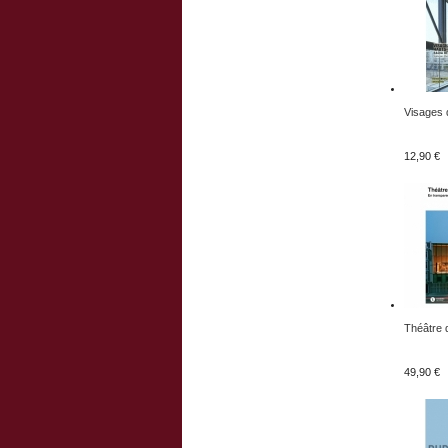
Visages d
12,90 €
Théâtre d
49,90 €