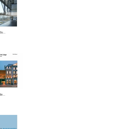
u...
e...