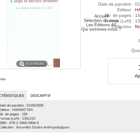
Date de parution
: 01
Éditeur
:
H
Nb. de pages
: 1
Accueil
Sélection du mois
Format (LxH)
: 1
Les Éditions AS
Collection
:
No
Qui sommes-nous ?
Quan
AGRANDIR
imer
CTÉRISTIQUES
DESCRIPTIF
Date de parution
: 01/06/2006
Éditeur
:
HARMATTAN
Nb. de pages
: 156
Format (LxH)
: 135x215
ISBN
: 978-2-2960-0906-6
Collection
:
Nouvelles Etudes Anthropologiques