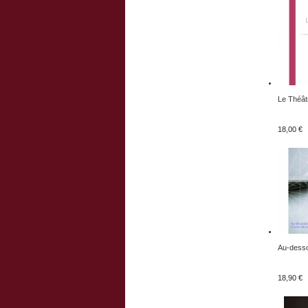
Le Théâtr
18,00 €
Au-desso
18,90 €