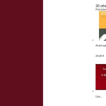
30 oth
Précéde
Avant-ga
24,00 €
Une...