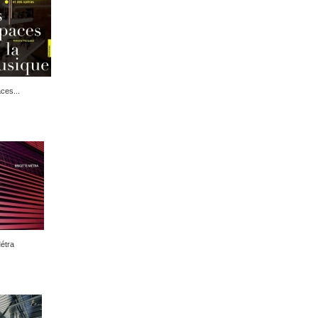
ces...
Métra