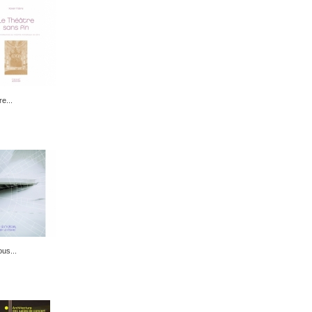
e...
us...