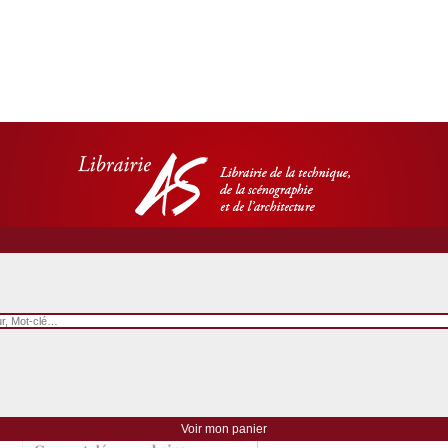
Corps et décors urb
Les enjeux culturels des vil
Voir mon panier