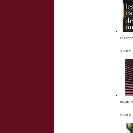
Les espa
36,00 €
Brigitte 
28,00 €