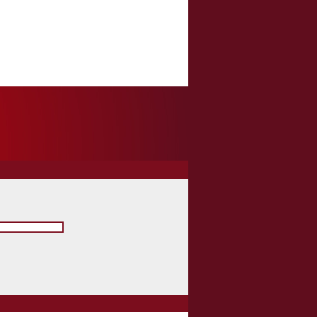
ains
les