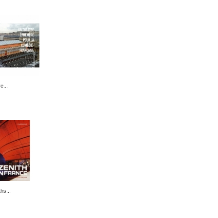
e...
hs...