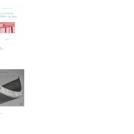
,...
..