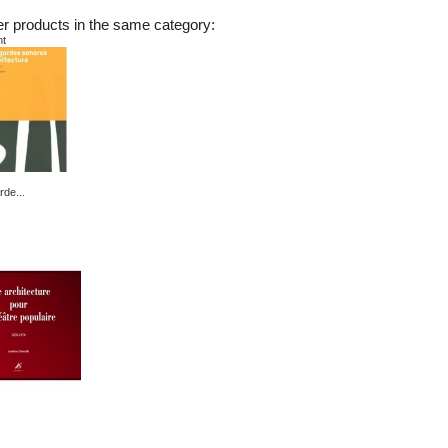
er products in the same category:
nt
rde...