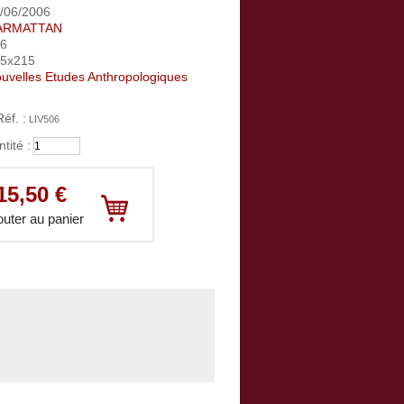
/06/2006
ARMATTAN
56
35x215
uvelles Etudes Anthropologiques
Réf. :
LIV506
tité :
Votre panier :
vide
15,50 €