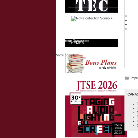
Bienvenue
Connexion
THÈMES
Votre compte
Impr
CARA