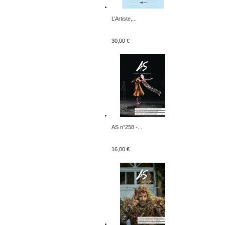
L’Artiste,...
30,00 €
AS n°258 -...
16,00 €