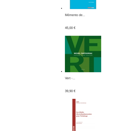
Mémento de...
45,00 €
Vert -...
39,90 €