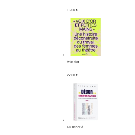
16,00 €
Voix d'or...
22,00 €
Du décor à...