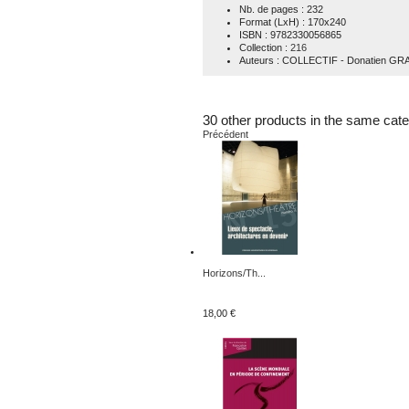
Nb. de pages
: 232
Format (LxH)
: 170x240
ISBN
: 9782330056865
Collection
:
216
Auteurs
: COLLECTIF - Donatien GR
30 other products in the same cate
Précédent
Horizons/Th...
18,00 €