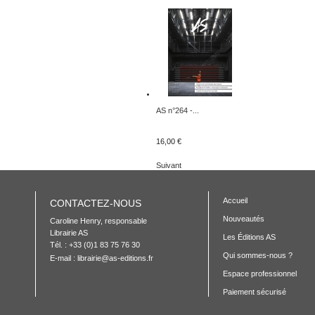
AS n°264 -...
16,00 €
Suivant
Accueil
CONTACTEZ-NOUS
Nouveautés
Caroline Henry, responsable 

Librairie AS

Les Éditions AS
Tél. : +33 (0)1 83 75 76 30
Qui sommes-nous ?
E-mail :
librairie@as-editions.fr
Espace professionnel
Paiement sécurisé