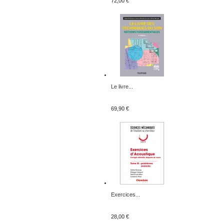
72,00 €
Le livre...
69,90 €
Exercices...
28,00 €