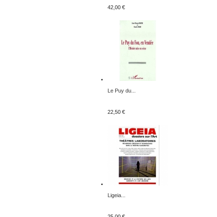
42,00 €
Le Puy du...
22,50 €
Ligeia...
25,00 €