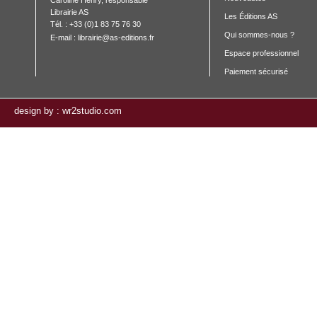
Caroline Henry, responsable 

Librairie AS

Les Éditions AS
Tél. : +33 (0)1 83 75 76 30
Qui sommes-nous ?
E-mail :
librairie@as-editions.fr
Espace professionnel
Paiement sécurisé
design by : wr2studio.com