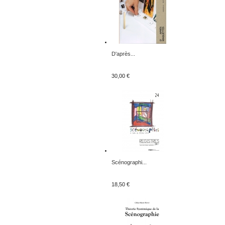
D'après...
30,00 €
Scénographi...
18,50 €