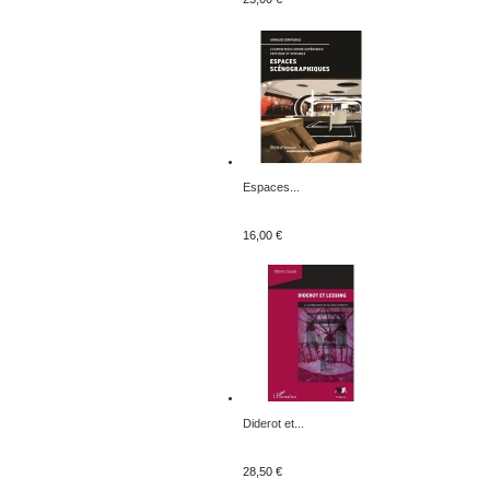
Espaces...
16,00 €
Diderot et...
28,50 €