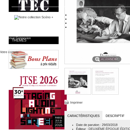
Bienvenue
Connexion
THÈMES
Votre compte
AGRANDIR
Imprimer
CARACTÉRISTIQUES
DESCRIPTIF
Date de parution
: 29/03/2018
Éditeur
:
DEUXIÈME ÉPOQUE ÉDITI