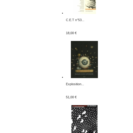
C.E.T n°53...
18,00 €
Explosition...
51,00 €