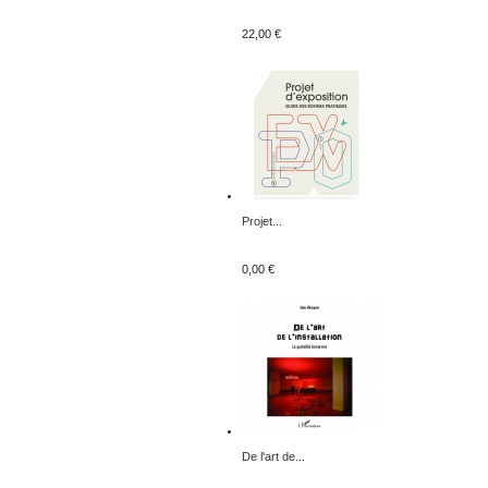
22,00 €
Projet...
0,00 €
De l'art de...