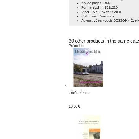
Nb. de pages
: 366
Format (LxH)
: 151x210
ISBN
: 978-2-3776-9026-8
Collection
:
Domaines
Auteurs
: Jean-Louis BESSON - Èv
30 other products in the same cate
Précédent
Théâtre/Pub...
16,00 €