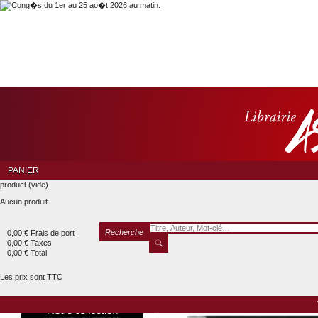
PANIER
product
(vide)
Aucun produit
Recherche
0,00 €
Frais de port
0,00 €
Taxes
0,00 €
Total
Les prix sont TTC