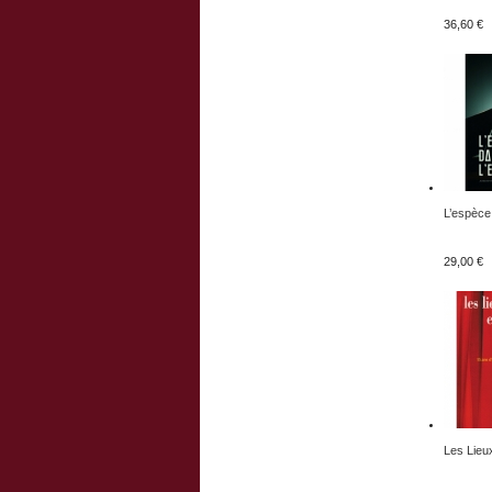
36,60 €
L’espèce.
29,00 €
Les Lieux