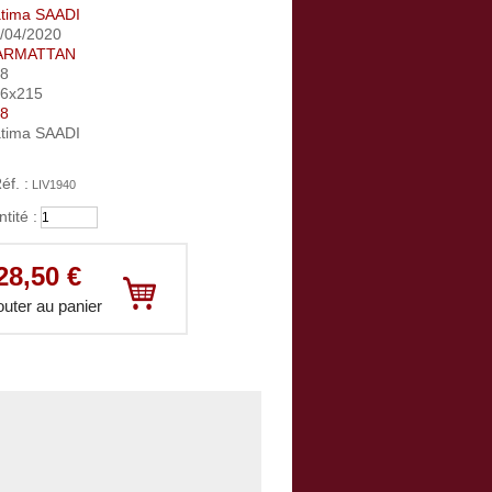
tima SAADI
/04/2020
ARMATTAN
58
36x215
8
atima SAADI
éf. :
Votre panier :
vide
LIV1940
tité :
28,50 €