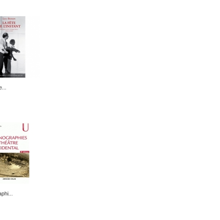
...
phi...