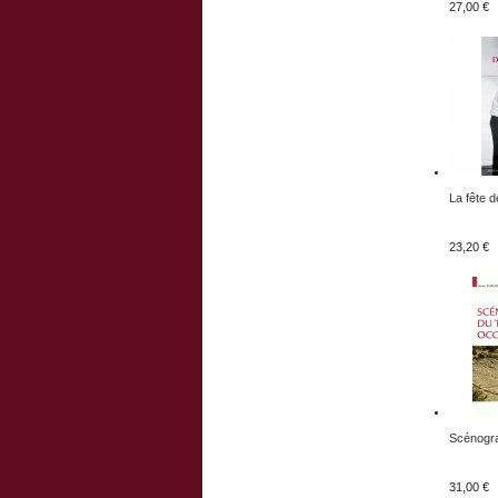
27,00 €
La fête de
23,20 €
Scénogra
31,00 €