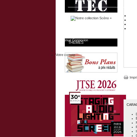
Bienvenue
Connexion
THÈMES
Votre compte
Impr
CARA