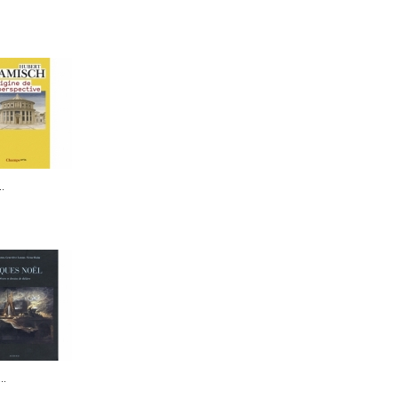
..
..