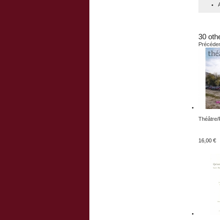
30 oth
Précéde
Théâtre/
16,00 €