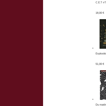
C.E.T n°5
18,00 €
Explositio
51,00 €
Du matéri