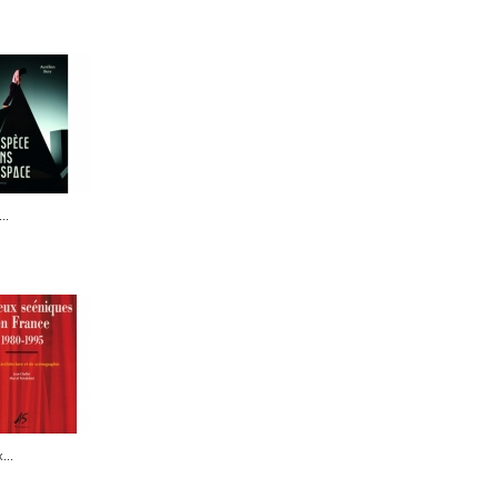
..
...