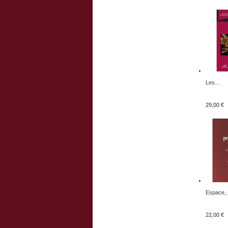
Les...
29,00 €
Espace,.
22,00 €