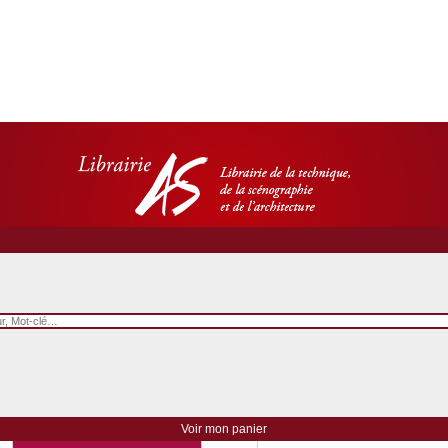
Diderot et Lessing
La configuration de la scè
Voir mon panier