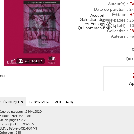
Auteur(s)
:
Fa
Date de parution
: 24
Éditeur
:
H
Accueil
Sélection du mois
Nb. de pages
: 2
Les Éditions AS
Format (LxH)
: 1
Qui sommes-nous ?
Collection
:
28
Auteurs
: F
R
Quan
AGRANDIR
imer
CTÉRISTIQUES
DESCRIPTIF
AUTEUR(S)
Date de parution
: 24/04/2020
Éditeur
:
HARMATTAN
Nb. de pages
: 258
Format (LxH)
: 136x215
ISBN
: 978-2-3431-9647-3
Collection
:
288