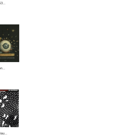
3...
n...
au...