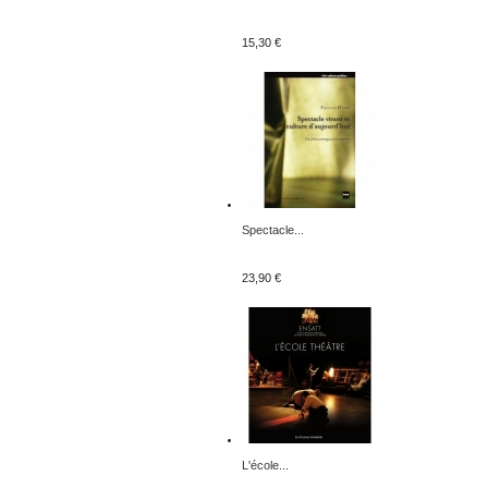
15,30 €
Spectacle...
23,90 €
L'école...