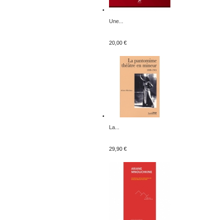
Une...
20,00 €
La...
29,90 €