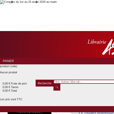
PANIER
product
(vide)
Aucun produit
Recherche
0,00 €
Frais de port
0,00 €
Taxes
0,00 €
Total
Les prix sont TTC