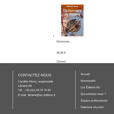
Dictionnair...
48,00 €
Suivant
Accueil
CONTACTEZ-NOUS
Nouveautés
Caroline Henry, responsable 

Librairie AS

Les Éditions AS
Tél. : +33 (0)1 83 75 76 30
Qui sommes-nous ?
E-mail :
librairie@as-editions.fr
Espace professionnel
Paiement sécurisé