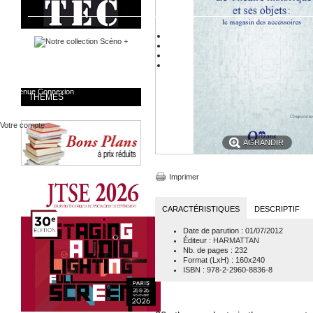
Bienvenue
Connexion
THÈMES
Votre compte
AGRANDIR
Imprimer
CARACTÉRISTIQUES
DESCRIPTIF
Date de parution
: 01/07/2012
Éditeur
:
HARMATTAN
Nb. de pages
: 232
Format (LxH)
: 160x240
ISBN
: 978-2-2960-8836-8