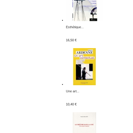
Esthétique...
16,50 €
Une art...
10,40 €