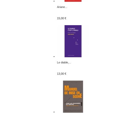
Ariane...
15,00 €
Le diable,...
13,00 €