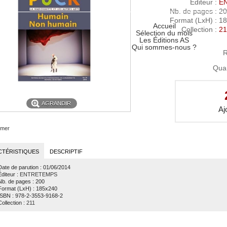
Éditeur
:
E
Nb. de pages
: 2
Format (LxH)
: 1
Accueil
Collection
:
21
Sélection du mois
Les Éditions AS
Qui sommes-nous ?
R
Quan
AGRANDIR
imer
CTÉRISTIQUES
DESCRIPTIF
Date de parution
: 01/06/2014
Éditeur
:
ENTRETEMPS
Nb. de pages
: 200
Format (LxH)
: 185x240
ISBN
: 978-2-3553-9168-2
Collection
:
211