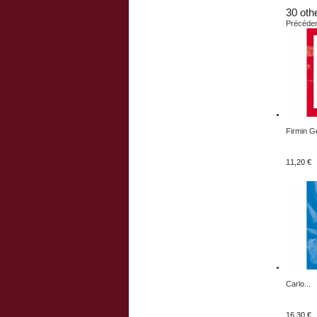
30 oth
Précéde
Firmin G
11,20 €
Carlo...
16,30 €