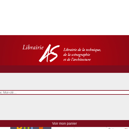
Puck n°20 - Humain 
Voir mon panier
Date de parution
: 01