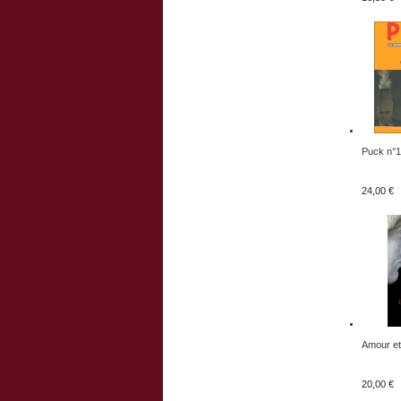
Puck n°17
24,00 €
Amour et.
20,00 €