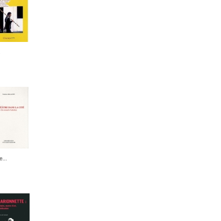
.
e...