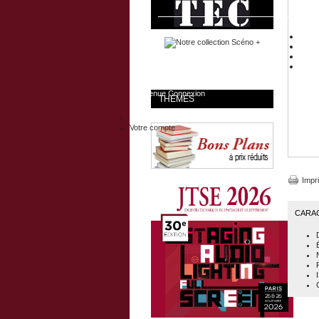
Bienvenue
Connexion
THÈMES
Votre compte
Impr
CARA