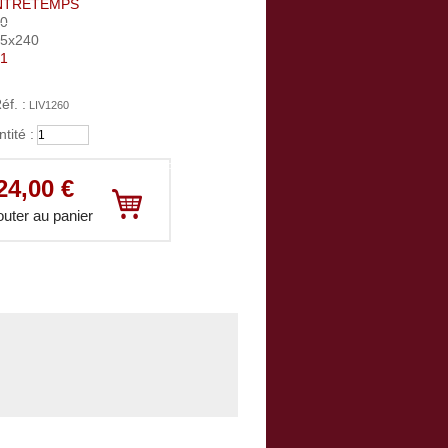
NTRETEMPS
00
85x240
1
éf. :
LIV1260
tité :
Votre panier :
vide
24,00 €