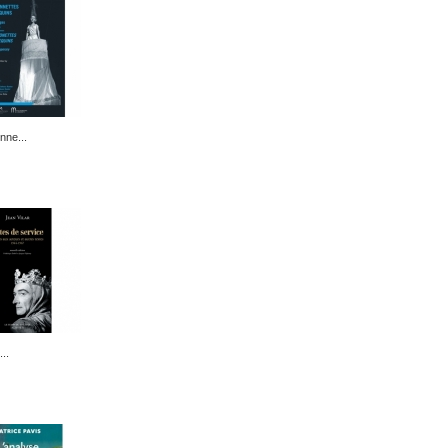
nne...
..