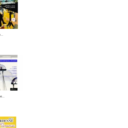
...
e...