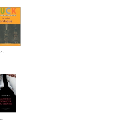
 -...
..