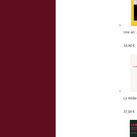
Une art..
10,40 €
Le théâtr
37,00 €