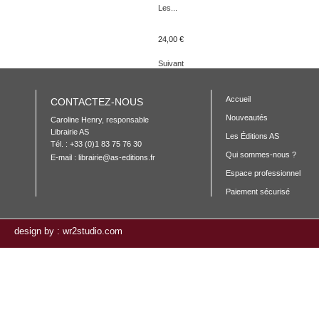
Les...
24,00 €
Suivant
Accueil
CONTACTEZ-NOUS
Nouveautés
Caroline Henry, responsable 

Librairie AS

Les Éditions AS
Tél. : +33 (0)1 83 75 76 30
Qui sommes-nous ?
E-mail :
librairie@as-editions.fr
Espace professionnel
Paiement sécurisé
design by : wr2studio.com