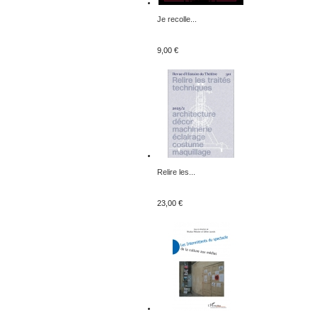
Je recolle...
9,00 €
Relire les...
23,00 €