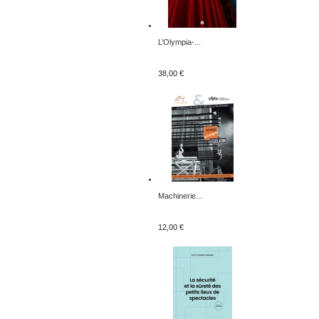
L’Olympia-...
38,00 €
Machinerie...
12,00 €