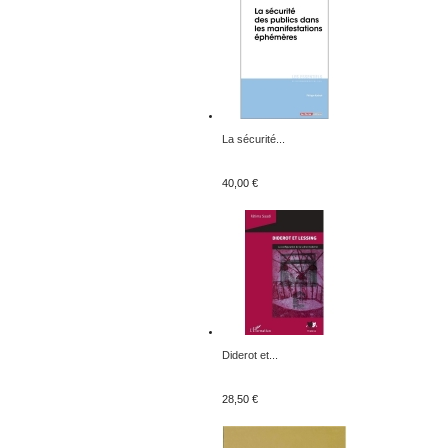
La sécurité...
40,00 €
Diderot et...
28,50 €