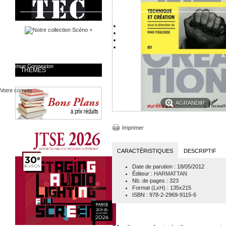
Bienvenue
Connexion
THÈMES
Votre compte
AGRANDIR
Imprimer
CARACTÉRISTIQUES
DESCRIPTIF
Date de parution
: 18/05/2012
Éditeur
:
HARMATTAN
Nb. de pages
: 323
Format (LxH)
: 135x215
ISBN
: 978-2-2969-9115-6