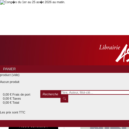
PANIER
product
(vide)
Aucun produit
Recherche
0,00 €
Frais de port
0,00 €
Taxes
0,00 €
Total
Les prix sont TTC