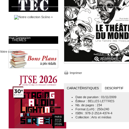
Bienvenue
Connexion
THÈMES
Votre compte
AGRANDIR
Imprimer
CARACTÉRISTIQUES
DESCRIPTIF
Date de parution
: 01/11/2009
Éditeur
:
BELLES LETTRES
Nb. de pages
: 234
Format (LxH)
: 250x240
ISBN
: 978-2-2514-4374-4
Collection
:
Arts et médias