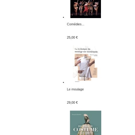
Comédies...
25,00 €
Le moulage
29,00 €