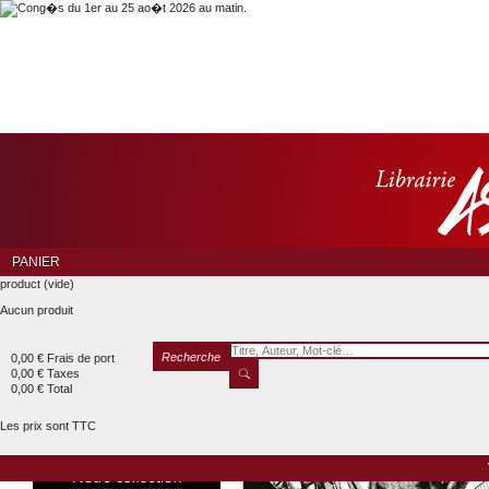
PANIER
product
(vide)
Aucun produit
Recherche
0,00 €
Frais de port
0,00 €
Taxes
0,00 €
Total
Les prix sont TTC