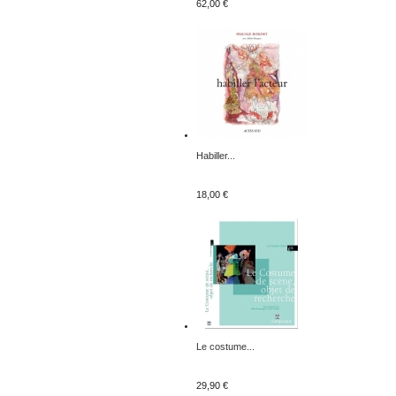
62,00 €
Habiller...
18,00 €
Le costume...
29,90 €