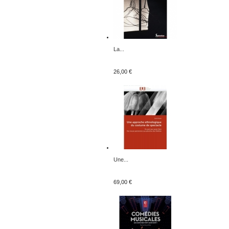
La...
26,00 €
Une...
69,00 €